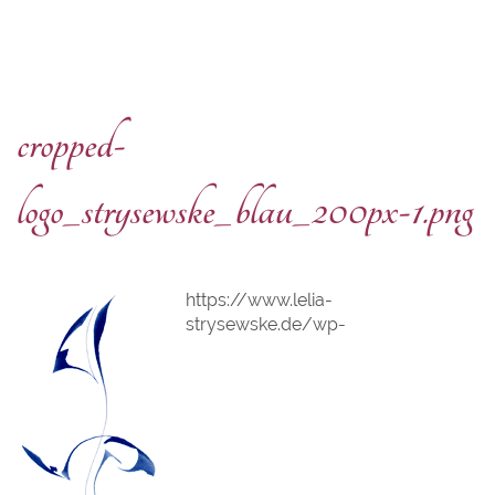
cropped-
logo_strysewske_blau_200px-1.png
https://www.lelia-
strysewske.de/wp-